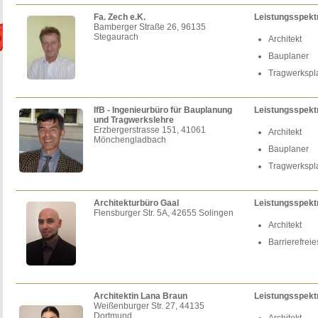
Fa. Zech e.K.
Leistungsspek
Bamberger Straße 26, 96135
Stegaurach
Architekt
Bauplaner
Tragwerksp
IfB - Ingenieurbüro für Bauplanung
Leistungsspek
und Tragwerkslehre
Erzbergerstrasse 151, 41061
Architekt
Mönchengladbach
Bauplaner
Tragwerksp
Architekturbüro Gaal
Leistungsspek
Flensburger Str. 5A, 42655 Solingen
Architekt
Barrierefrei
Architektin Lana Braun
Leistungsspek
Weißenburger Str. 27, 44135
Dortmund