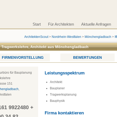
Start
Für Architekten
Aktuelle Anfragen
ArchitektenScout
>
Nordrhein-Westfalen
>
Mönchengladbach
>
I
d Tragwerkslehre, Architekt aus Mönchengladbach
FIRMENVORSTELLUNG
BEWERTUNGEN
Leistungsspektrum
kslehre
Architekt
rasse 151
Bauplaner
hengladbach
, 
estfalen
Tragwerksplanung
Bauphysik
161 9922480 + 
Firma kontaktieren
00 34 82