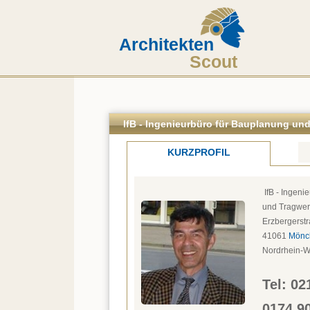
Architekten
Scout
IfB - Ingenieurbüro für Bauplanung un
KURZPROFIL
 IfB - Ingenieurbüro für Bauplanung 
und Tragwer
Erzbergerst
41061
Mönc
Nordrhein-W
Tel: 
02
0174 9