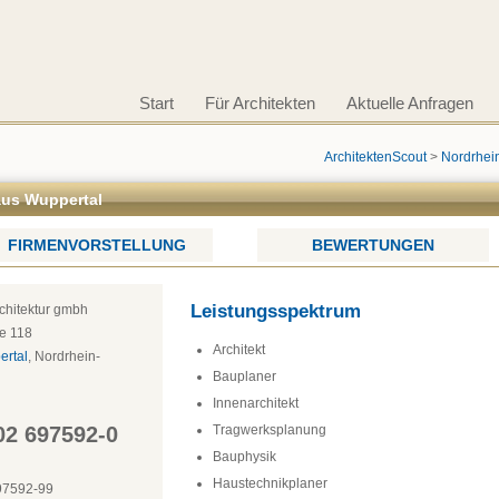
Start
Für Architekten
Aktuelle Anfragen
ArchitektenScout
>
Nordrhei
 aus Wuppertal
FIRMENVORSTELLUNG
BEWERTUNGEN
Leistungsspektrum
rchitektur gmbh
e 118
Architekt
ertal
, 
Nordrhein-
Bauplaner
Innenarchitekt
02 697592-0
Tragwerksplanung
Bauphysik
Haustechnikplaner
97592-99