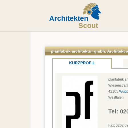
Architekten
Scout
planfabrik architektur gmbh, Architekt
KURZPROFIL
planfabrik a
Wiesenstraß
42105
Wupp
Westfalen
Tel: 
02
Fax: 
0202 6