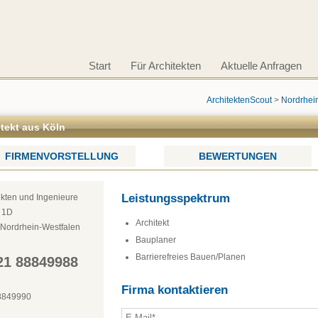
Start
Für Architekten
Aktuelle Anfragen
ArchitektenScout
>
Nordrhei
itekt aus Köln
FIRMENVORSTELLUNG
BEWERTUNGEN
Leistungsspektrum
ekten und Ingenieure
 1D
Architekt
Nordrhein-Westfalen
Bauplaner
Barrierefreies Bauen/Planen
21 88849988
Firma kontaktieren
8849990