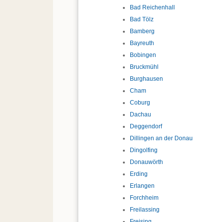
Bad Reichenhall
Bad Tölz
Bamberg
Bayreuth
Bobingen
Bruckmühl
Burghausen
Cham
Coburg
Dachau
Deggendorf
Dillingen an der Donau
Dingolfing
Donauwörth
Erding
Erlangen
Forchheim
Freilassing
Freising