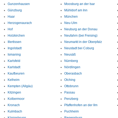
Gunzenhausen
Moosburg an der Isar
Günzburg
Mühldorf am Inn
Haar
München
Herzogenaurach
Neu-Ulm
Hof
Neuburg an der Donau
Holzkirchen
Neufahrn (bei Freising)
Illertissen
Neumarkt in der Oberpfalz
Ingolstadt
Neustadt bei Coburg
Ismaning
Neusäß
Karlsfeld
Nürnberg
Karlstadt
Nördlingen
Kaufbeuren
Oberasbach
Kelheim
Olching
Kempten (Allgäu)
Ottobrunn
Kitzingen
Passau
Kolbermoor
Penzberg
Kronach
Pfaffenhofen an der Ilm
Kulmbach
Puchheim
Königsbrunn
Regensburg