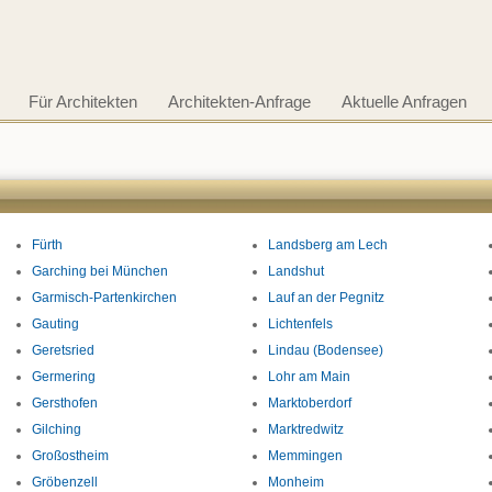
Für Architekten
Architekten-Anfrage
Aktuelle Anfragen
Fürth
Landsberg am Lech
Garching bei München
Landshut
Garmisch-Partenkirchen
Lauf an der Pegnitz
Gauting
Lichtenfels
Geretsried
Lindau (Bodensee)
Germering
Lohr am Main
Gersthofen
Marktoberdorf
Gilching
Marktredwitz
Großostheim
Memmingen
Gröbenzell
Monheim