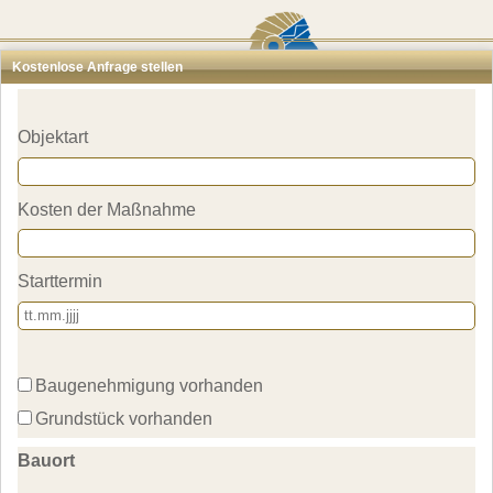
Architekten
Kostenlose Anfrage stellen
Scout
in Frankfu
Objektart
Jetzt kostenfrei unter 0800 5894744 anrufen
Kosten der Maßnahme
Starttermin
Baugenehmigung vorhanden
Grundstück vorhanden
Bauort